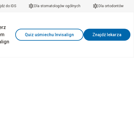
jdź do IDS
Dla stomatologów ogólnych
Dla ortodontów
erz
em
Quiz uśmiechu Invisalign
Znajdź lekarza
align