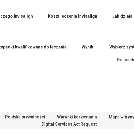
aczego Invisalign
Koszt leczenia Invisalign
Jak działa 
zypadki kwalifikowane do leczenia
Wyniki
Wybierz sys
Ekspande
Polityka prywatności
Warunki korzystania
Mapa witryn
Digital Services Act Request