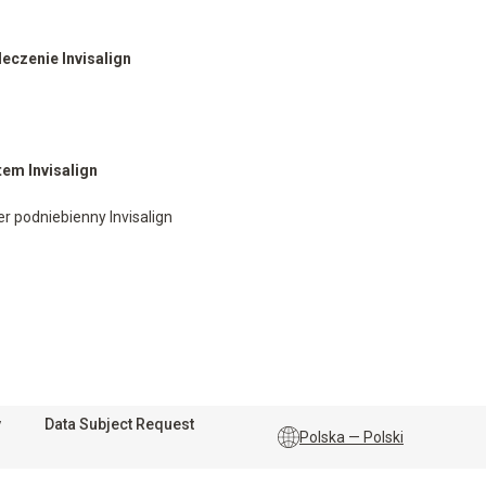
leczenie Invisalign
tem Invisalign
r podniebienny Invisalign
y
Data Subject Request
Polska — Polski