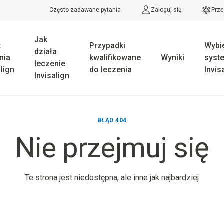
Często zadawane pytania
Zaloguj się
Prze
Jak
t
Przypadki
Wybi
działa
nia
kwalifikowane
Wyniki
syst
leczenie
align
do leczenia
Invis
Invisalign
BŁĄD 404
Nie przejmuj się
Te strona jest niedostępna, ale inne jak najbardziej