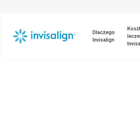
Kosz
Dlaczego
lecze
Invisalign
Invis