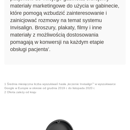
materiały marketingowe do użycia w gabinecie,
które pomogą wzbudzić zainteresowanie i
zainicjować rozmowy na temat systemu
Invisalign. Broszury, plakaty, filmy i inne
materiały z możliwością dostosowania
pomagają w konwersji na każdym etapie
obsługi pacjenta
.
2
1 Średnia miesięczna liczba wyszukiwań hasła „leczenie Invisalign
” w wyszukiwarce
®
Google w Europie w okresie od grudnia 2019 r. do listopada 2020 r.
2 Oferta zależy od kraju