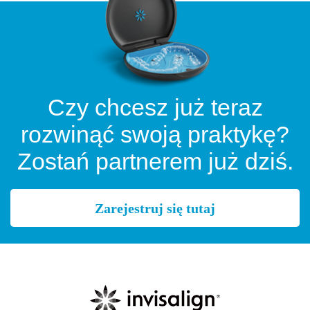
Czy chcesz już teraz
rozwinąć swoją praktykę?
Zostań partnerem już dziś.
Zarejestruj się tutaj