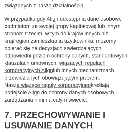
związanych z naszą działalnością.
W przypadku gdy Align udostępnia dane osobowe
podmiotom ze swojej grupy kapitałowej lub innym
stronom trzecim, w tym do krajów innych niż
kraj/region zamieszkania użytkownika, możemy
opierać się na decyzjach stwierdzających
odpowiedni poziom ochrony danych, standardowych
klauzulach umownych,
wiążących regułach
korporacyjnych Align
lub innych mechanizmach
przewidzianych obowiązującym prawem.
Nasz
e
wiążące reguły korporacyjne
o
kreślają
podejście Align do ochrony danych osobowych i
zarządzania nimi na całym świecie.
7.
PRZECHOWYWANIE I
USUWANIE DANYCH