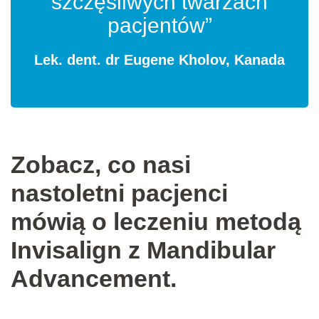
szczęśliwych twarzach
pacjentów”
Lek. dent. dr Eugene Kholov, Kanada
Zobacz, co nasi
nastoletni pacjenci
mówią o leczeniu metodą
Invisalign z Mandibular
Advancement.