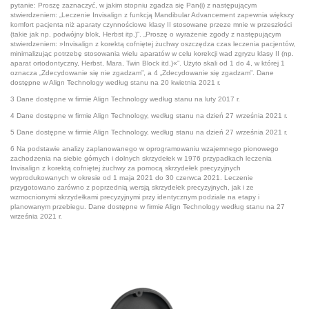
pytanie: Proszę zaznaczyć, w jakim stopniu zgadza się Pan(i) z następującym
stwierdzeniem: „Leczenie Invisalign z funkcją Mandibular Advancement zapewnia większy
komfort pacjenta niż aparaty czynnościowe klasy II stosowane przeze mnie w przeszłości
(takie jak np. podwójny blok, Herbst itp.)”. „Proszę o wyrażenie zgody z następującym
stwierdzeniem: »Invisalign z korektą cofniętej żuchwy oszczędza czas leczenia pacjentów,
minimalizując potrzebę stosowania wielu aparatów w celu korekcji wad zgryzu klasy II (np.
aparat ortodontyczny, Herbst, Mara, Twin Block itd.)«”. Użyto skali od 1 do 4, w której 1
oznacza „Zdecydowanie się nie zgadzam”, a 4 „Zdecydowanie się zgadzam”. Dane
dostępne w Align Technology według stanu na 20 kwietnia 2021 r.
3 Dane dostępne w firmie Align Technology według stanu na luty 2017 r.
4 Dane dostępne w firmie Align Technology, według stanu na dzień 27 września 2021 r.
5 Dane dostępne w firmie Align Technology, według stanu na dzień 27 września 2021 r.
6 Na podstawie analizy zaplanowanego w oprogramowaniu wzajemnego pionowego
zachodzenia na siebie górnych i dolnych skrzydełek w 1976 przypadkach leczenia
Invisalign z korektą cofniętej żuchwy za pomocą skrzydełek precyzyjnych
wyprodukowanych w okresie od 1 maja 2021 do 30 czerwca 2021. Leczenie
przygotowano zarówno z poprzednią wersją skrzydełek precyzyjnych, jak i ze
wzmocnionymi skrzydełkami precyzyjnymi przy identycznym podziale na etapy i
planowanym przebiegu. Dane dostępne w firmie Align Technology według stanu na 27
września 2021 r.