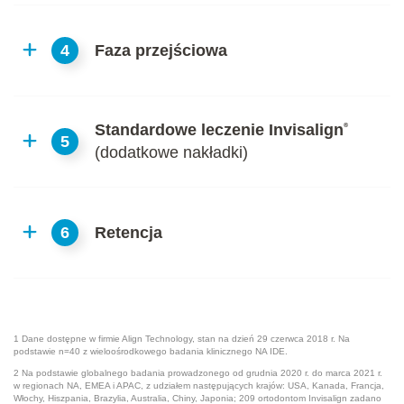
4
Faza przejściowa
Standardowe leczenie Invisalign
®
5
(dodatkowe nakładki)
6
Retencja
1 Dane dostępne w firmie Align Technology, stan na dzień 29 czerwca 2018 r. Na
podstawie n=40 z wieloośrodkowego badania klinicznego NA IDE.
2 Na podstawie globalnego badania prowadzonego od grudnia 2020 r. do marca 2021 r.
w regionach NA, EMEA i APAC, z udziałem następujących krajów: USA, Kanada, Francja,
Włochy, Hiszpania, Brazylia, Australia, Chiny, Japonia; 209 ortodontom Invisalign zadano