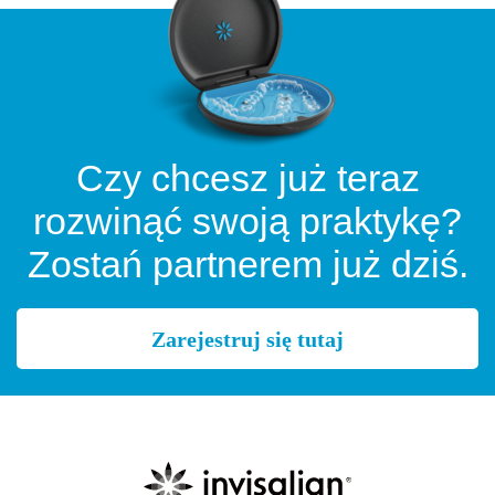
Czy chcesz już teraz
rozwinąć swoją praktykę?
Zostań partnerem już dziś.
Zarejestruj się tutaj